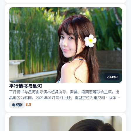
相关关键词。
2:44:49
平行情书与星河
平行情书与星河由导演林超贤执导，秦昊、段奕宏等联合主演，出
品地区为韩国，2021年01月院线上映；类型定位为电视剧·战争，
群像刻画动人。适合检索「韩国战争」「2021高分电视剧」等相关
8.8
电视剧
关键词。