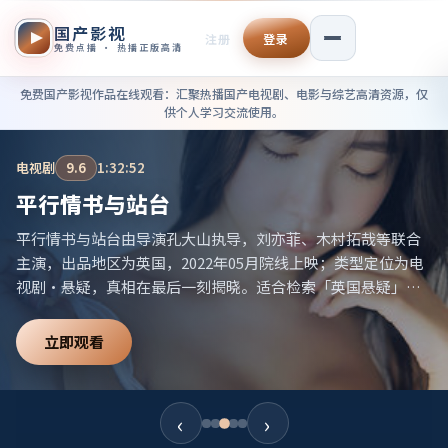
国产影视
注册
登录
免费点播 · 热播正版高清
免费国产影视作品在线观看——
免费国产影视作品在线观看
：汇聚热播国产电视剧、电影与综艺高清资源，仅
供个人学习交流使用。
电视剧
9.6
1:32:52
平行情书与站台
平行情书与站台由导演孔大山执导，刘亦菲、木村拓哉等联合
主演，出品地区为英国，2022年05月院线上映；类型定位为电
视剧·悬疑，真相在最后一刻揭晓。适合检索「英国悬疑」
「2022高分电视剧」等相关关键词。
立即观看
‹
›