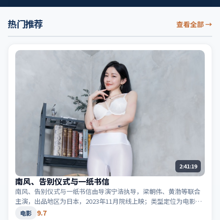
热门推荐
查看全部
→
2:41:19
南风、告别仪式与一纸书信
南风、告别仪式与一纸书信由导演宁浩执导，梁朝伟、黄渤等联合
主演，出品地区为日本，2023年11月院线上映；类型定位为电影·
犯罪，黑白两道博弈。适合检索「日本犯罪」「2023高分电影」等
9.7
电影