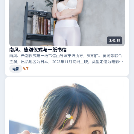
2:41:19
南风、告别仪式与一纸书信
南风、告别仪式与一纸书信由导演宁浩执导，梁朝伟、黄渤等联合
主演，出品地区为日本，2023年11月院线上映；类型定位为电影·
犯罪，黑白两道博弈。适合检索「日本犯罪」「2023高分电影」等
9.7
电影
相关关键词。