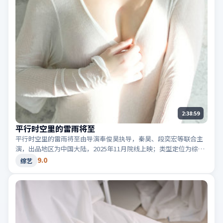
2:38:59
平行时空里的雷雨将至
平行时空里的雷雨将至由导演奉俊昊执导，秦昊、段奕宏等联合主
演，出品地区为中国大陆，2025年11月院线上映；类型定位为综艺
·动漫，画面色彩鲜明。适合检索「中国大陆动漫」「2025高分综
9.0
综艺
艺」等相关关键词。