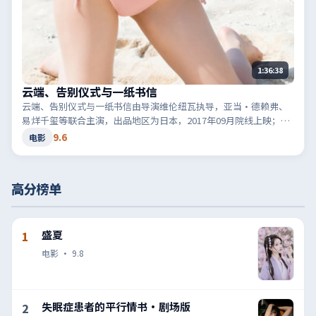
1:36:38
云端、告别仪式与一纸书信
云端、告别仪式与一纸书信由导演维伦纽瓦执导，亚当·德赖弗、
易烊千玺等联合主演，出品地区为日本，2017年09月院线上映；类
型定位为电影·喜剧，轻快节奏与生活化笑点。适合检索「日本喜
9.6
电影
剧」「2017高分电影」等相关关键词。
高分榜单
盛夏
1
电影
·
9.8
失眠症患者的平行情书·剧场版
2