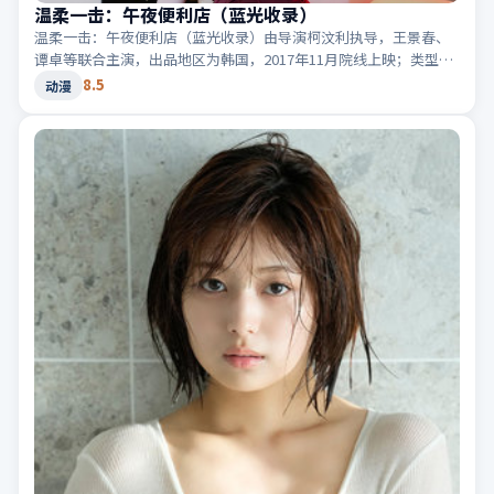
温柔一击：午夜便利店（蓝光收录）
温柔一击：午夜便利店（蓝光收录）由导演柯汶利执导，王景春、
谭卓等联合主演，出品地区为韩国，2017年11月院线上映；类型定
位为动漫·爱情，关于错过与重逢。适合检索「韩国爱情」「2017
8.5
动漫
高分动漫」等相关关键词。