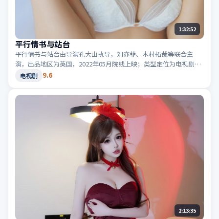
1:32:52
平行情书与站台
平行情书与站台由导演孔大山执导，刘亦菲、木村拓哉等联合主
演，出品地区为英国，2022年05月院线上映；类型定位为电视剧·
悬疑，真相在最后一刻揭晓。适合检索「英国悬疑」「2022高分电
9.6
电视剧
视剧」等相关关键词。
2:13:35