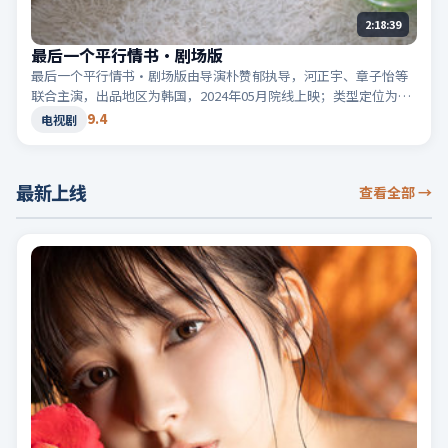
2:18:39
最后一个平行情书·剧场版
最后一个平行情书·剧场版由导演朴赞郁执导，河正宇、章子怡等
联合主演，出品地区为韩国，2024年05月院线上映；类型定位为电
视剧·冒险，旅途改变人物命运。适合检索「韩国冒险」「2024高
9.4
电视剧
分电视剧」等相关关键词。
最新上线
查看全部
→