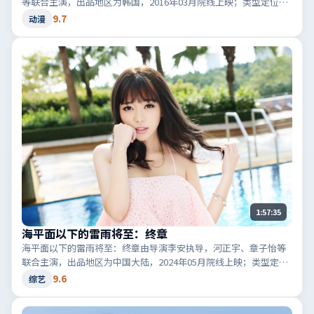
等联合主演，出品地区为韩国，2016年03月院线上映；类型定位为
动漫·惊悚，音效与剪辑节奏凌厉。适合检索「韩国惊悚」「2016
9.7
动漫
高分动漫」等相关关键词。
1:57:35
海平面以下的雷雨将至：终章
海平面以下的雷雨将至：终章由导演李安执导，河正宇、章子怡等
联合主演，出品地区为中国大陆，2024年05月院线上映；类型定位
为综艺·喜剧，轻快节奏与生活化笑点。适合检索「中国大陆喜
9.6
综艺
剧」「2024高分综艺」等相关关键词。